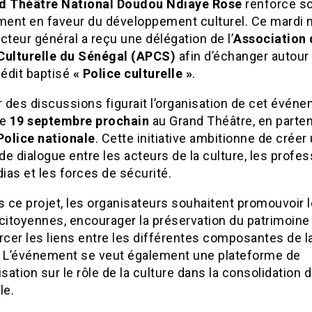
d Théâtre National Doudou Ndiaye Rose
renforce s
ent en faveur du développement culturel. Ce mardi m
cteur général a reçu une délégation de l’
Association 
Culturelle du Sénégal (APCS)
afin d’échanger autour
nédit baptisé
« Police culturelle »
.
des discussions figurait l’organisation de cet événe
le
19 septembre prochain
au Grand Théâtre, en parten
Police nationale
. Cette initiative ambitionne de créer
e dialogue entre les acteurs de la culture, les profe
as et les forces de sécurité.
s ce projet, les organisateurs souhaitent promouvoir 
citoyennes, encourager la préservation du patrimoine 
rcer les liens entre les différentes composantes de l
. L’événement se veut également une plateforme de
isation sur le rôle de la culture dans la consolidation d
le.