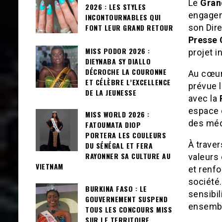
Le
Gran
2026 : LES STYLES
engagem
INCONTOURNABLES QUI
son Dire
FONT LEUR GRAND RETOUR
Presse 
MISS PODOR 2026 :
projet i
DIEYNABA SY DIALLO
DÉCROCHE LA COURONNE
Au cœur 
ET CÉLÈBRE L’EXCELLENCE
prévue 
DE LA JEUNESSE
avec la
espace d
MISS WORLD 2026 :
des médi
FATOUMATA DIOP
PORTERA LES COULEURS
À traver
DU SÉNÉGAL ET FERA
RAYONNER SA CULTURE AU
valeurs 
VIETNAM
et renfo
société
BURKINA FASO : LE
sensibil
GOUVERNEMENT SUSPEND
ensemb
TOUS LES CONCOURS MISS
SUR LE TERRITOIRE