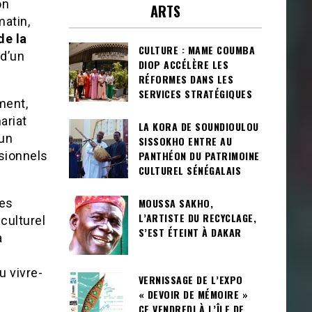
on
ARTS
atin,
de la
CULTURE : MAME COUMBA
 d’un
DIOP ACCÉLÈRE LES
RÉFORMES DANS LES
SERVICES STRATÉGIQUES
ment,
ariat
LA KORA DE SOUNDIOULOU
 un
SISSOKHO ENTRE AU
PANTHÉON DU PATRIMOINE
ssionnels
CULTUREL SÉNÉGALAIS
MOUSSA SAKHO,
les
L’ARTISTE DU RECYCLAGE,
culturel
S’EST ÉTEINT À DAKAR
a
u vivre-
VERNISSAGE DE L’EXPO
« DEVOIR DE MÉMOIRE »
CE VENDREDI À L’ÎLE DE