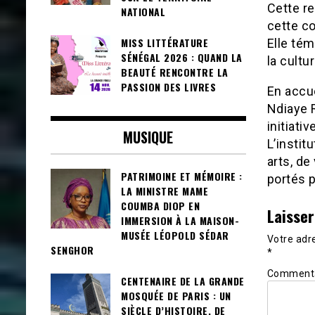
Cette re
NATIONAL
cette co
MISS LITTÉRATURE
Elle tém
SÉNÉGAL 2026 : QUAND LA
la cultu
BEAUTÉ RENCONTRE LA
PASSION DES LIVRES
En accue
Ndiaye 
initiati
MUSIQUE
L’instit
arts, de
PATRIMOINE ET MÉMOIRE :
portés p
LA MINISTRE MAME
COUMBA DIOP EN
Laisse
IMMERSION À LA MAISON-
MUSÉE LÉOPOLD SÉDAR
Votre adre
SENGHOR
*
Comment
CENTENAIRE DE LA GRANDE
MOSQUÉE DE PARIS : UN
SIÈCLE D’HISTOIRE, DE