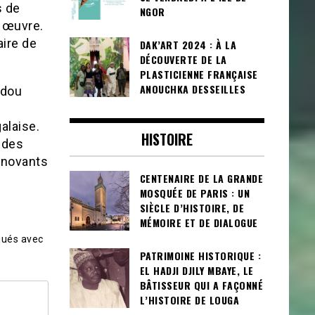
s de
NGOR
n œuvre.
aire de
DAK’ART 2024 : À LA
DÉCOUVERTE DE LA
PLASTICIENNE FRANÇAISE
ANOUCHKA DESSEILLES
udou
alaise.
HISTOIRE
 des
innovants
CENTENAIRE DE LA GRANDE
MOSQUÉE DE PARIS : UN
SIÈCLE D’HISTOIRE, DE
MÉMOIRE ET DE DIALOGUE
qués avec
PATRIMOINE HISTORIQUE :
EL HADJI DJILY MBAYE, LE
BÂTISSEUR QUI A FAÇONNÉ
L’HISTOIRE DE LOUGA