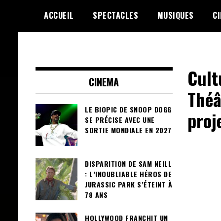
Skip
ACCUEIL
SPECTACLES
MUSIQUES
C
to
content
Le Choix de la Diversité
sunuculture
Cult
CINEMA
Théâ
LE BIOPIC DE SNOOP DOGG
proj
SE PRÉCISE AVEC UNE
SORTIE MONDIALE EN 2027
DISPARITION DE SAM NEILL
: L’INOUBLIABLE HÉROS DE
JURASSIC PARK S’ÉTEINT À
78 ANS
HOLLYWOOD FRANCHIT UN