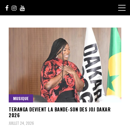
Skip
to
content
Le Choix de la Diversité
sunuculture
MUSIQUE
TERANGA DEVIENT LA BANDE-SON DES JOJ DAKAR
2026
JUILLET 24, 2026