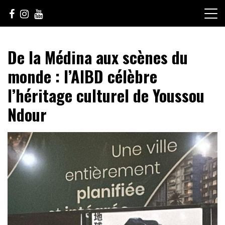
Skip
to
content
Le Choix de la Diversité
sunuculture
De la Médina aux scènes du
monde : l’AIBD célèbre
l’héritage culturel de Youssou
Ndour