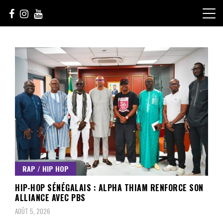
Skip
to
content
Le Choix de la Diversité
sunuculture
RAP / HIP HOP
HIP-HOP SÉNÉGALAIS : ALPHA THIAM RENFORCE SON
ALLIANCE AVEC PBS
AOÛT 5, 2026