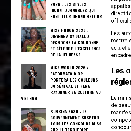
2026 : LES STYLES
appelés 
INCONTOURNABLES QUI
directri
FONT LEUR GRAND RETOUR
official
MISS PODOR 2026 :
Les auto
DIEYNABA SY DIALLO
mettre e
DÉCROCHE LA COURONNE
actuelle
ET CÉLÈBRE L’EXCELLENCE
DE LA JEUNESSE
encadre
MISS WORLD 2026 :
Les o
FATOUMATA DIOP
PORTERA LES COULEURS
régle
DU SÉNÉGAL ET FERA
RAYONNER SA CULTURE AU
Le mini
VIETNAM
de beaut
BURKINA FASO : LE
manifest
GOUVERNEMENT SUSPEND
compéten
TOUS LES CONCOURS MISS
concour
SUR LE TERRITOIRE