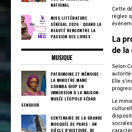
NATIONAL
Cette dé
règles q
MISS LITTÉRATURE
événem
SÉNÉGAL 2026 : QUAND LA
BEAUTÉ RENCONTRE LA
PASSION DES LIVRES
La pr
de la
MUSIQUE
Selon C
autorité
PATRIMOINE ET MÉMOIRE :
LA MINISTRE MAME
Elle s’i
COUMBA DIOP EN
progress
IMMERSION À LA MAISON-
MUSÉE LÉOPOLD SÉDAR
Le minis
SENGHOR
culturel
disposi
CENTENAIRE DE LA GRANDE
sociales
MOSQUÉE DE PARIS : UN
SIÈCLE D’HISTOIRE, DE
caractér