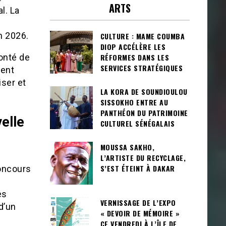
ARTS
l. La
n 2026.
CULTURE : MAME COUMBA
DIOP ACCÉLÈRE LES
RÉFORMES DANS LES
lonté de
SERVICES STRATÉGIQUES
lent
iser et
LA KORA DE SOUNDIOULOU
SISSOKHO ENTRE AU
PANTHÉON DU PATRIMOINE
elle
CULTUREL SÉNÉGALAIS
MOUSSA SAKHO,
L’ARTISTE DU RECYCLAGE,
S’EST ÉTEINT À DAKAR
oncours
es
VERNISSAGE DE L’EXPO
d’un
« DEVOIR DE MÉMOIRE »
CE VENDREDI À L’ÎLE DE