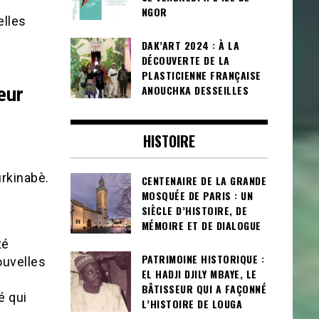
NGOR
elles
DAK’ART 2024 : À LA
DÉCOUVERTE DE LA
PLASTICIENNE FRANÇAISE
ANOUCHKA DESSEILLES
œur
HISTOIRE
urkinabè.
CENTENAIRE DE LA GRANDE
MOSQUÉE DE PARIS : UN
n
SIÈCLE D’HISTOIRE, DE
MÉMOIRE ET DE DIALOGUE
té
PATRIMOINE HISTORIQUE :
ouvelles
EL HADJI DJILY MBAYE, LE
BÂTISSEUR QUI A FAÇONNÉ
é qui
L’HISTOIRE DE LOUGA