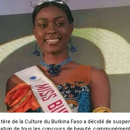
tère de la Culture du Burkina Faso a décidé de suspe
isation de tous les concours de beauté, communémen