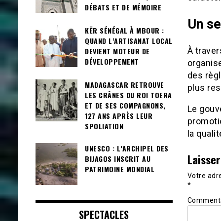
DÉBATS ET DE MÉMOIRE
Un se
KËR SÉNÉGAL À MBOUR :
QUAND L’ARTISANAT LOCAL
À traver
DEVIENT MOTEUR DE
DÉVELOPPEMENT
organise
des règl
MADAGASCAR RETROUVE
plus res
LES CRÂNES DU ROI TOERA
ET DE SES COMPAGNONS,
Le gouv
127 ANS APRÈS LEUR
promotio
SPOLIATION
la quali
UNESCO : L’ARCHIPEL DES
Laisse
BIJAGOS INSCRIT AU
PATRIMOINE MONDIAL
Votre adre
*
Comment
SPECTACLES