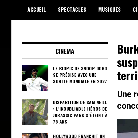
Skip
ACCUEIL
SPECTACLES
MUSIQUES
C
to
content
Le Choix de la Diversité
sunuculture
Burk
CINEMA
susp
LE BIOPIC DE SNOOP DOGG
terr
SE PRÉCISE AVEC UNE
SORTIE MONDIALE EN 2027
Une r
DISPARITION DE SAM NEILL
conco
: L’INOUBLIABLE HÉROS DE
JURASSIC PARK S’ÉTEINT À
78 ANS
HOLLYWOOD FRANCHIT UN