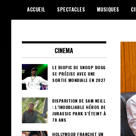
Skip
ACCUEIL
SPECTACLES
MUSIQUES
C
to
content
Le Choix de la Diversité
sunuculture
CINEMA
LE BIOPIC DE SNOOP DOGG
SE PRÉCISE AVEC UNE
SORTIE MONDIALE EN 2027
DISPARITION DE SAM NEILL
: L’INOUBLIABLE HÉROS DE
JURASSIC PARK S’ÉTEINT À
78 ANS
HOLLYWOOD FRANCHIT UN