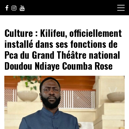
Skip
to
content
Le Choix de la Diversité
sunuculture
Culture : Kilifeu, officiellement
installé dans ses fonctions de
Pca du Grand Théâtre national
Doudou Ndiaye Coumba Rose