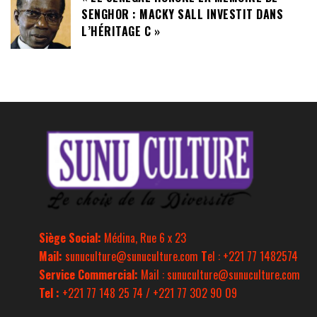
SENGHOR : MACKY SALL INVESTIT DANS
L’HÉRITAGE C »
Siège Social:
Médina, Rue 6 x 23
Mail:
sunuculture@sunuculture.com
T
el : +221 77 1482574
Service Commercial:
Mail : sunuculture@sunuculture.com
Tel :
+221 77 148 25 74 / +221 77 302 90 09