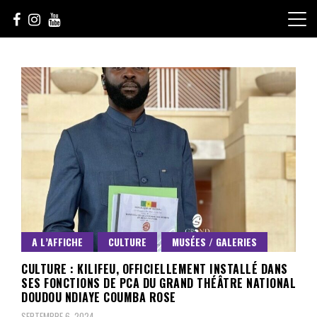
Skip
to
content
Le Choix de la Diversité
sunuculture
A L’AFFICHE
CULTURE
MUSÉES / GALERIES
CULTURE : KILIFEU, OFFICIELLEMENT INSTALLÉ DANS
SES FONCTIONS DE PCA DU GRAND THÉÂTRE NATIONAL
DOUDOU NDIAYE COUMBA ROSE
SEPTEMBRE 6, 2024