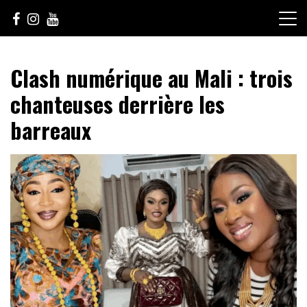
Skip
to
content
Le Choix de la Diversité
sunuculture
Clash numérique au Mali : trois
chanteuses derrière les
barreaux