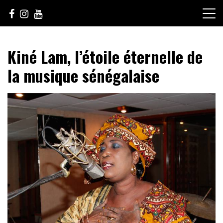
Skip
to
content
Le Choix de la Diversité
sunuculture
Kiné Lam, l’étoile éternelle de
la musique sénégalaise