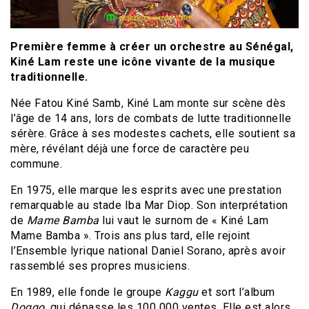
Première femme à créer un orchestre au Sénégal,
Kiné Lam reste une icône vivante de la musique
traditionnelle.
Née Fatou Kiné Samb, Kiné Lam monte sur scène dès
l’âge de 14 ans, lors de combats de lutte traditionnelle
sérère. Grâce à ses modestes cachets, elle soutient sa
mère, révélant déjà une force de caractère peu
commune.
En 1975, elle marque les esprits avec une prestation
remarquable au stade Iba Mar Diop. Son interprétation
de
Mame Bamba
lui vaut le surnom de « Kiné Lam
Mame Bamba ». Trois ans plus tard, elle rejoint
l’Ensemble lyrique national Daniel Sorano, après avoir
rassemblé ses propres musiciens.
En 1989, elle fonde le groupe
Kaggu
et sort l’album
Doggo
, qui dépasse les 100 000 ventes. Elle est alors