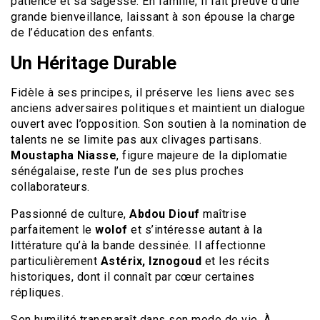
patience et sa sagesse. En famille, il fait preuve d’une
grande bienveillance, laissant à son épouse la charge
de l’éducation des enfants.
Un Héritage Durable
Fidèle à ses principes, il préserve les liens avec ses
anciens adversaires politiques et maintient un dialogue
ouvert avec l’opposition. Son soutien à la nomination de
talents ne se limite pas aux clivages partisans.
Moustapha Niasse
, figure majeure de la diplomatie
sénégalaise, reste l’un de ses plus proches
collaborateurs.
Passionné de culture,
Abdou Diouf
maîtrise
parfaitement le
wolof
et s’intéresse autant à la
littérature qu’à la bande dessinée. Il affectionne
particulièrement
Astérix, Iznogoud
et les récits
historiques, dont il connaît par cœur certaines
répliques.
Son humilité transparaît dans son mode de vie. À