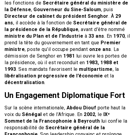
les fonctions de
Secrétaire général du ministère de
la Défense
,
Gouverneur du Sine-Saloum
, puis
Directeur de cabinet du président Senghor
. À
29
ans
, il accède à la fonction de
Secrétaire général de
la présidence de la République
, avant d’être nommé
ministre du Plan et de l’Industrie
à
33 ans
. En
1970
, il
prend la tête du gouvernement en tant que
Premier
ministre
, poste qu’il occupe pendant
onze ans
. La
démission de Senghor en
1981
lui ouvre les portes de
la présidence, où il est reconduit en
1983, 1988 et
1993
. Ses mandats favorisent le
multipartisme
, la
libéralisation progressive de l’économie
et la
décentralisation
.
Un Engagement Diplomatique Fort
Sur la scène internationale,
Abdou Diouf
porte haut la
voix du
Sénégal
et de l’Afrique. En
2002
, le
IXᵉ
Sommet de la Francophonie à Beyrouth
lui confie la
responsabilité de
Secrétaire général de la
Francophonie
. Son leadership convainc et prolonge