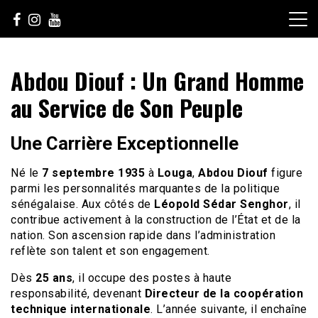
Skip
to
content
Le Choix de la Diversité
sunuculture
Abdou Diouf : Un Grand Homme
au Service de Son Peuple
Une Carrière Exceptionnelle
Né le
7 septembre 1935
à
Louga
,
Abdou Diouf
figure
parmi les personnalités marquantes de la politique
sénégalaise. Aux côtés de
Léopold Sédar Senghor
, il
contribue activement à la construction de l’État et de la
nation. Son ascension rapide dans l’administration
reflète son talent et son engagement.
Dès
25 ans
, il occupe des postes à haute
responsabilité, devenant
Directeur de la coopération
technique internationale
. L’année suivante, il enchaîne