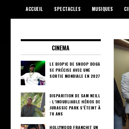
Skip
ACCUEIL
SPECTACLES
MUSIQUES
C
to
content
Le Choix de la Diversité
sunuculture
CINEMA
LE BIOPIC DE SNOOP DOGG
SE PRÉCISE AVEC UNE
SORTIE MONDIALE EN 2027
DISPARITION DE SAM NEILL
: L’INOUBLIABLE HÉROS DE
JURASSIC PARK S’ÉTEINT À
78 ANS
HOLLYWOOD FRANCHIT UN