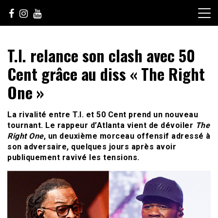
Skip
to
content
Le Choix de la Diversité
sunuculture
T.I. relance son clash avec 50
Cent grâce au diss « The Right
One »
La rivalité entre T.I. et 50 Cent prend un nouveau
tournant. Le rappeur d’Atlanta vient de dévoiler
The
Right One
, un deuxième morceau offensif adressé à
son adversaire, quelques jours après avoir
publiquement ravivé les tensions.