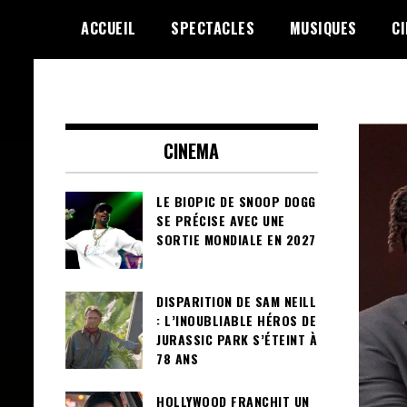
Skip
ACCUEIL
SPECTACLES
MUSIQUES
C
to
content
Le Choix de la Diversité
sunuculture
CINEMA
LE BIOPIC DE SNOOP DOGG
SE PRÉCISE AVEC UNE
SORTIE MONDIALE EN 2027
DISPARITION DE SAM NEILL
: L’INOUBLIABLE HÉROS DE
JURASSIC PARK S’ÉTEINT À
78 ANS
HOLLYWOOD FRANCHIT UN