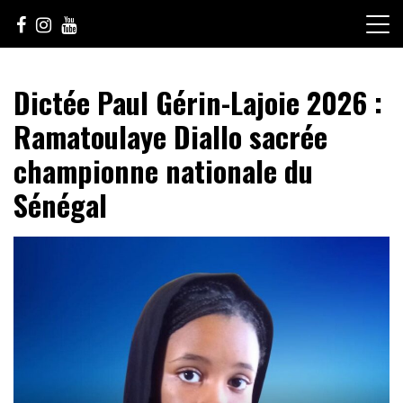
Skip
to
content
Le Choix de la Diversité
sunuculture
Dictée Paul Gérin-Lajoie 2026 :
Ramatoulaye Diallo sacrée
championne nationale du
Sénégal