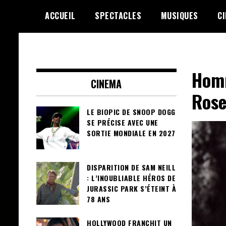
Skip
ACCUEIL
SPECTACLES
MUSIQUES
C
to
content
Le Choix de la Diversité
sunuculture
Hom
CINEMA
Rose
LE BIOPIC DE SNOOP DOGG
SE PRÉCISE AVEC UNE
SORTIE MONDIALE EN 2027
DISPARITION DE SAM NEILL
: L’INOUBLIABLE HÉROS DE
JURASSIC PARK S’ÉTEINT À
78 ANS
HOLLYWOOD FRANCHIT UN