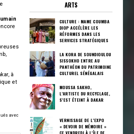
ARTS
re
humain
CULTURE : MAME COUMBA
encore
DIOP ACCÉLÈRE LES
RÉFORMES DANS LES
SERVICES STRATÉGIQUES
mbreuses
mb,
LA KORA DE SOUNDIOULOU
SISSOKHO ENTRE AU
PANTHÉON DU PATRIMOINE
CULTUREL SÉNÉGALAIS
kar, à
ique et
MOUSSA SAKHO,
L’ARTISTE DU RECYCLAGE,
S’EST ÉTEINT À DAKAR
qués avec
VERNISSAGE DE L’EXPO
« DEVOIR DE MÉMOIRE »
CE VENDREDI À L’ÎLE DE