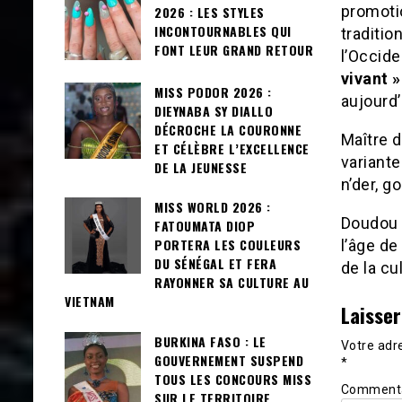
promotio
2026 : LES STYLES
INCONTOURNABLES QUI
tradition
FONT LEUR GRAND RETOUR
l’Occide
vivant »
MISS PODOR 2026 :
aujourd’
DIEYNABA SY DIALLO
DÉCROCHE LA COURONNE
Maître 
ET CÉLÈBRE L’EXCELLENCE
variant
DE LA JEUNESSE
n’der, g
MISS WORLD 2026 :
Doudou 
FATOUMATA DIOP
PORTERA LES COULEURS
l’âge de
DU SÉNÉGAL ET FERA
de la cu
RAYONNER SA CULTURE AU
VIETNAM
Laisse
BURKINA FASO : LE
Votre adre
GOUVERNEMENT SUSPEND
*
TOUS LES CONCOURS MISS
Comment
SUR LE TERRITOIRE