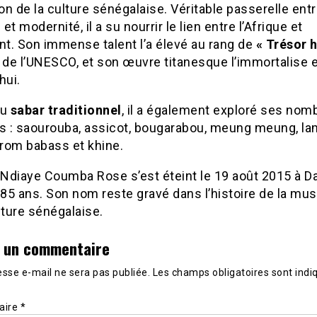
n de la culture sénégalaise. Véritable passerelle ent
 et modernité, il a su nourrir le lien entre l’Afrique et
nt. Son immense talent l’a élevé au rang de
« Trésor 
de l’UNESCO, et son œuvre titanesque l’immortalise 
hui.
du
sabar traditionnel
, il a également exploré ses no
es : saourouba, assicot, bougarabou, meung meung, la
orom babass et khine.
Ndiaye Coumba Rose s’est éteint le 19 août 2015 à Da
 85 ans. Son nom reste gravé dans l’histoire de la mus
lture sénégalaise.
r un commentaire
sse e-mail ne sera pas publiée.
Les champs obligatoires sont indi
aire
*