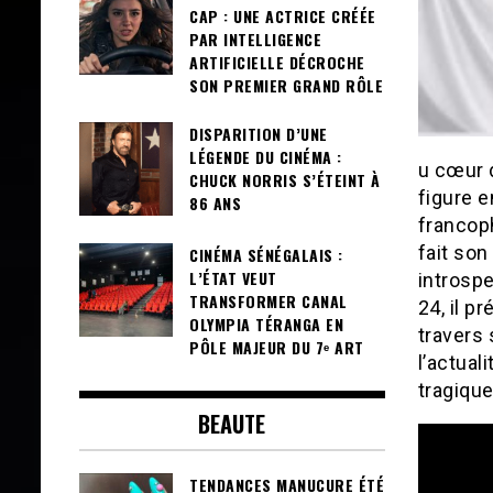
CAP : UNE ACTRICE CRÉÉE
PAR INTELLIGENCE
ARTIFICIELLE DÉCROCHE
SON PREMIER GRAND RÔLE
DISPARITION D’UNE
LÉGENDE DU CINÉMA :
u cœur d
CHUCK NORRIS S’ÉTEINT À
figure 
86 ANS
francoph
fait so
CINÉMA SÉNÉGALAIS :
L’ÉTAT VEUT
introspe
TRANSFORMER CANAL
24, il p
OLYMPIA TÉRANGA EN
travers 
PÔLE MAJEUR DU 7ᵉ ART
l’actual
tragique
BEAUTE
TENDANCES MANUCURE ÉTÉ