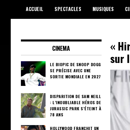
Skip
ACCUEIL
SPECTACLES
MUSIQUES
C
to
content
Le Choix de la Diversité
sunuculture
« Hi
CINEMA
sur 
LE BIOPIC DE SNOOP DOGG
SE PRÉCISE AVEC UNE
SORTIE MONDIALE EN 2027
DISPARITION DE SAM NEILL
: L’INOUBLIABLE HÉROS DE
JURASSIC PARK S’ÉTEINT À
78 ANS
HOLLYWOOD FRANCHIT UN