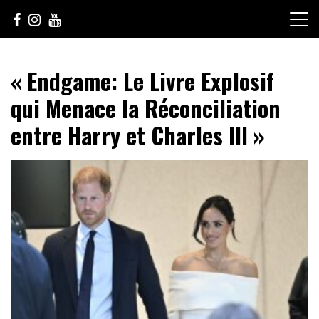
Skip
to
content
Le Choix de la Diversité
sunuculture
« Endgame: Le Livre Explosif
qui Menace la Réconciliation
entre Harry et Charles III »