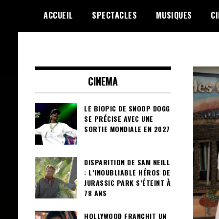
Skip
ACCUEIL
SPECTACLES
MUSIQUES
C
to
content
Le Choix de la Diversité
sunuculture
CINEMA
LE BIOPIC DE SNOOP DOGG
SE PRÉCISE AVEC UNE
SORTIE MONDIALE EN 2027
DISPARITION DE SAM NEILL
: L’INOUBLIABLE HÉROS DE
JURASSIC PARK S’ÉTEINT À
78 ANS
HOLLYWOOD FRANCHIT UN