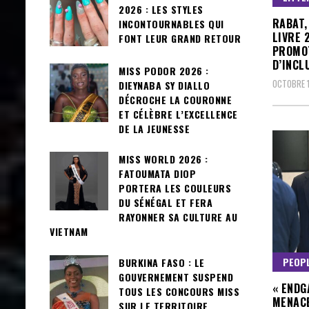
2026 : LES STYLES
RABAT,
INCONTOURNABLES QUI
LIVRE 
FONT LEUR GRAND RETOUR
PROMOT
D’INCL
MISS PODOR 2026 :
OCTOBRE 1
DIEYNABA SY DIALLO
DÉCROCHE LA COURONNE
ET CÉLÈBRE L’EXCELLENCE
DE LA JEUNESSE
MISS WORLD 2026 :
FATOUMATA DIOP
PORTERA LES COULEURS
DU SÉNÉGAL ET FERA
RAYONNER SA CULTURE AU
VIETNAM
PEOP
BURKINA FASO : LE
GOUVERNEMENT SUSPEND
« ENDG
TOUS LES CONCOURS MISS
MENACE
SUR LE TERRITOIRE