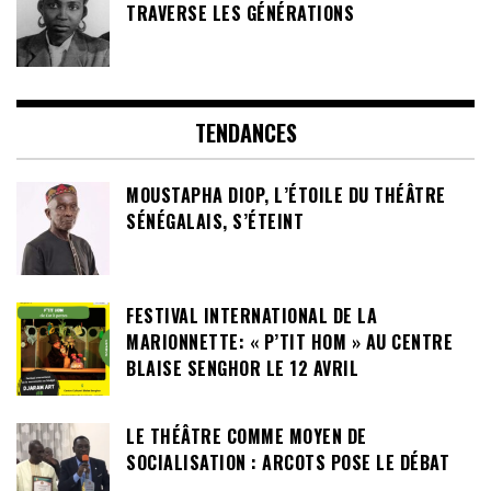
TRAVERSE LES GÉNÉRATIONS
TENDANCES
MOUSTAPHA DIOP, L’ÉTOILE DU THÉÂTRE
SÉNÉGALAIS, S’ÉTEINT
FESTIVAL INTERNATIONAL DE LA
MARIONNETTE: « P’TIT HOM » AU CENTRE
BLAISE SENGHOR LE 12 AVRIL
LE THÉÂTRE COMME MOYEN DE
SOCIALISATION : ARCOTS POSE LE DÉBAT