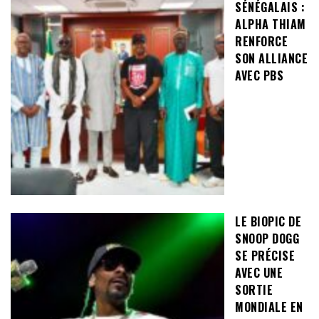
SÉNÉGALAIS :
ALPHA THIAM
RENFORCE
SON ALLIANCE
AVEC PBS
LE BIOPIC DE
SNOOP DOGG
SE PRÉCISE
AVEC UNE
SORTIE
MONDIALE EN