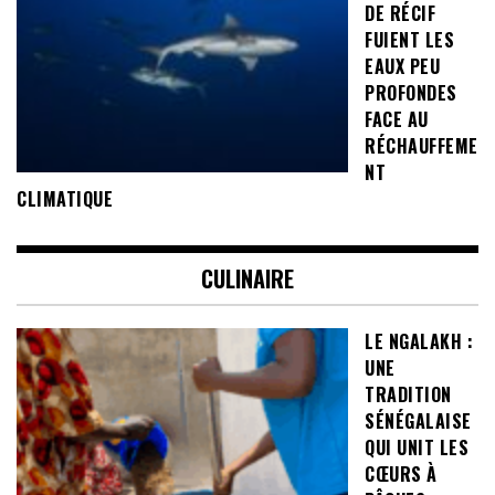
DE RÉCIF
FUIENT LES
EAUX PEU
PROFONDES
FACE AU
RÉCHAUFFEME
NT
CLIMATIQUE
CULINAIRE
LE NGALAKH :
UNE
TRADITION
SÉNÉGALAISE
QUI UNIT LES
CŒURS À