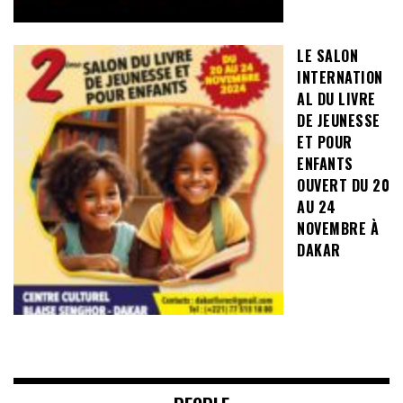
LE SALON
INTERNATION
AL DU LIVRE
DE JEUNESSE
ET POUR
ENFANTS
OUVERT DU 20
AU 24
NOVEMBRE À
DAKAR