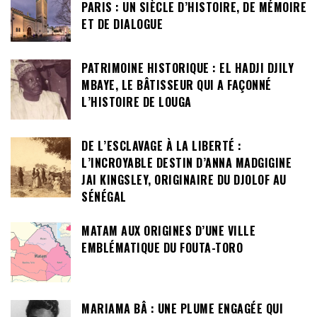
PARIS : UN SIÈCLE D’HISTOIRE, DE MÉMOIRE
ET DE DIALOGUE
PATRIMOINE HISTORIQUE : EL HADJI DJILY
MBAYE, LE BÂTISSEUR QUI A FAÇONNÉ
L’HISTOIRE DE LOUGA
DE L’ESCLAVAGE À LA LIBERTÉ :
L’INCROYABLE DESTIN D’ANNA MADGIGINE
JAI KINGSLEY, ORIGINAIRE DU DJOLOF AU
SÉNÉGAL
MATAM AUX ORIGINES D’UNE VILLE
EMBLÉMATIQUE DU FOUTA-TORO
MARIAMA BÂ : UNE PLUME ENGAGÉE QUI