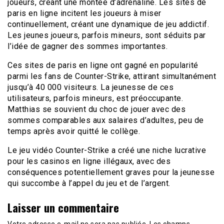
joueurs, créant une montée d’adrénaline. Les sites de
paris en ligne incitent les joueurs à miser
continuellement, créant une dynamique de jeu addictif.
Les jeunes joueurs, parfois mineurs, sont séduits par
l’idée de gagner des sommes importantes.
Ces sites de paris en ligne ont gagné en popularité
parmi les fans de Counter-Strike, attirant simultanément
jusqu’à 40 000 visiteurs. La jeunesse de ces
utilisateurs, parfois mineurs, est préoccupante.
Matthias se souvient du choc de jouer avec des
sommes comparables aux salaires d’adultes, peu de
temps après avoir quitté le collège.
Le jeu vidéo Counter-Strike a créé une niche lucrative
pour les casinos en ligne illégaux, avec des
conséquences potentiellement graves pour la jeunesse
qui succombe à l’appel du jeu et de l’argent.
Laisser un commentaire