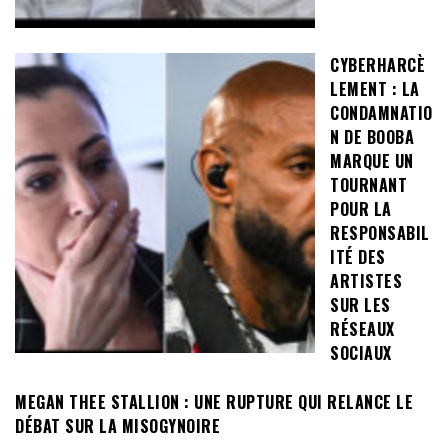
CYBERHARCÈ
LEMENT : LA
CONDAMNATIO
N DE BOOBA
MARQUE UN
TOURNANT
POUR LA
RESPONSABIL
ITÉ DES
ARTISTES
SUR LES
RÉSEAUX
SOCIAUX
MEGAN THEE STALLION : UNE RUPTURE QUI RELANCE LE
DÉBAT SUR LA MISOGYNOIRE