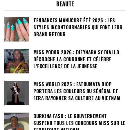
BEAUTE
TENDANCES MANUCURE ÉTÉ 2026 : LES
STYLES INCONTOURNABLES QUI FONT LEUR
GRAND RETOUR
MISS PODOR 2026 : DIEYNABA SY DIALLO
DÉCROCHE LA COURONNE ET CÉLÈBRE
L’EXCELLENCE DE LA JEUNESSE
MISS WORLD 2026 : FATOUMATA DIOP
PORTERA LES COULEURS DU SÉNÉGAL ET
FERA RAYONNER SA CULTURE AU VIETNAM
BURKINA FASO : LE GOUVERNEMENT
SUSPEND TOUS LES CONCOURS MISS SUR LE