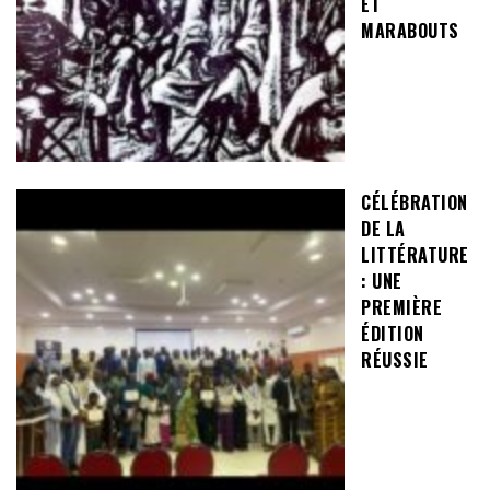
ET
MARABOUTS
CÉLÉBRATION
DE LA
LITTÉRATURE
: UNE
PREMIÈRE
ÉDITION
RÉUSSIE