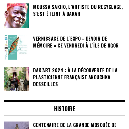
MOUSSA SAKHO, L’ARTISTE DU RECYCLAGE,
S’EST ÉTEINT À DAKAR
VERNISSAGE DE L’EXPO « DEVOIR DE
MÉMOIRE » CE VENDREDI À L’ÎLE DE NGOR
DAK’ART 2024 : À LA DÉCOUVERTE DE LA
PLASTICIENNE FRANÇAISE ANOUCHKA
DESSEILLES
HISTOIRE
CENTENAIRE DE LA GRANDE MOSQUÉE DE