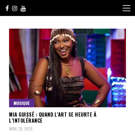
Skip
to
content
Le Choix de la Diversité
sunuculture
MUSIQUE
MIA GUISSÉ : QUAND L’ART SE HEURTE À
L’INTOLÉRANCE
AVRIL 29, 2025