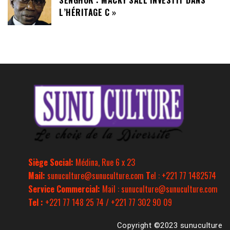
L’HÉRITAGE C »
Siège Social:
Médina, Rue 6 x 23
Mail:
sunuculture@sunuculture.com
T
el : +221 77 1482574
Service Commercial:
Mail : sunuculture@sunuculture.com
Tel :
+221 77 148 25 74 / +221 77 302 90 09
Copyright ©2023 sunuculture