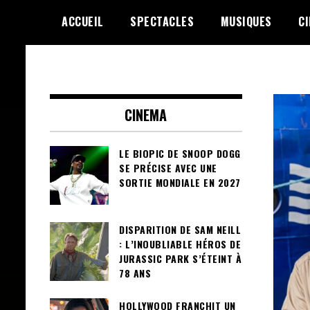
Skip
ACCUEIL
SPECTACLES
MUSIQUES
C
to
content
Le Choix de la Diversité
sunuculture
CINEMA
LE BIOPIC DE SNOOP DOGG
SE PRÉCISE AVEC UNE
SORTIE MONDIALE EN 2027
DISPARITION DE SAM NEILL
: L’INOUBLIABLE HÉROS DE
JURASSIC PARK S’ÉTEINT À
78 ANS
HOLLYWOOD FRANCHIT UN