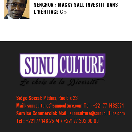
SENGHOR : MACKY SALL INVESTIT DANS
L’HÉRITAGE C »
Siège Social:
Médina, Rue 6 x 23
Mail:
sunuculture@sunuculture.com
T
el : +221 77 1482574
Service Commercial:
Mail : sunuculture@sunuculture.com
Tel :
+221 77 148 25 74 / +221 77 302 90 09