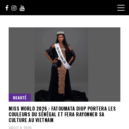
Skip
to
content
Le Choix de la Diversité
sunuculture
BEAUTÉ
MISS WORLD 2026 : FATOUMATA DIOP PORTERA LES
COULEURS DU SÉNÉGAL ET FERA RAYONNER SA
CULTURE AU VIETNAM
JUILLET 8, 2026