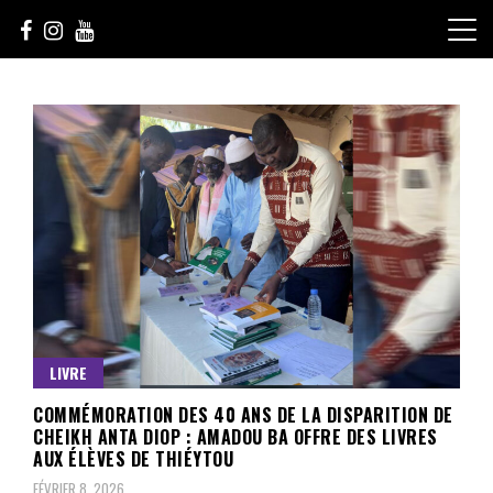
Skip
to
content
Le Choix de la Diversité
sunuculture
LIVRE
COMMÉMORATION DES 40 ANS DE LA DISPARITION DE
CHEIKH ANTA DIOP : AMADOU BA OFFRE DES LIVRES
AUX ÉLÈVES DE THIÉYTOU
FÉVRIER 8, 2026