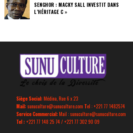
SENGHOR : MACKY SALL INVESTIT DANS
L’HÉRITAGE C »
Siège Social:
Médina, Rue 6 x 23
Mail:
sunuculture@sunuculture.com
T
el : +221 77 1482574
Service Commercial:
Mail : sunuculture@sunuculture.com
Tel :
+221 77 148 25 74 / +221 77 302 90 09