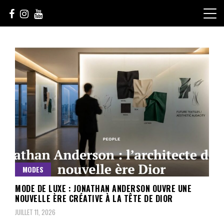
Skip
to
content
Le Choix de la Diversité
sunuculture
MODES
MODE DE LUXE : JONATHAN ANDERSON OUVRE UNE
NOUVELLE ÈRE CRÉATIVE À LA TÊTE DE DIOR
JUILLET 11, 2026