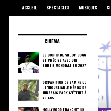
Skip
ACCUEIL
SPECTACLES
MUSIQUES
C
to
content
Le Choix de la Diversité
sunuculture
CINEMA
LE BIOPIC DE SNOOP DOGG
SE PRÉCISE AVEC UNE
SORTIE MONDIALE EN 2027
DISPARITION DE SAM NEILL
: L’INOUBLIABLE HÉROS DE
JURASSIC PARK S’ÉTEINT À
78 ANS
HOLLYWOOD FRANCHIT UN