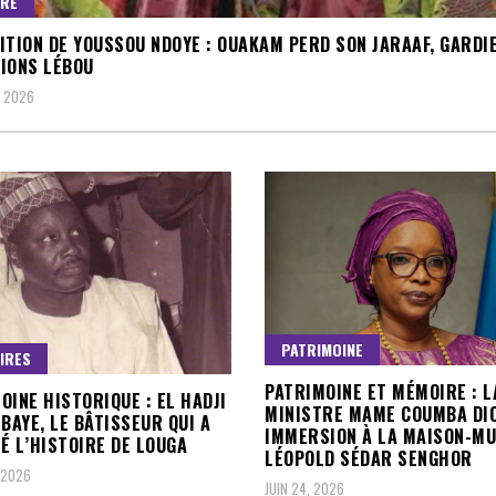
URE
ITION DE YOUSSOU NDOYE : OUAKAM PERD SON JARAAF, GARDI
IONS LÉBOU
, 2026
PATRIMOINE
IRES
PATRIMOINE ET MÉMOIRE : L
OINE HISTORIQUE : EL HADJI
MINISTRE MAME COUMBA DI
MBAYE, LE BÂTISSEUR QUI A
IMMERSION À LA MAISON-M
É L’HISTOIRE DE LOUGA
LÉOPOLD SÉDAR SENGHOR
, 2026
JUIN 24, 2026