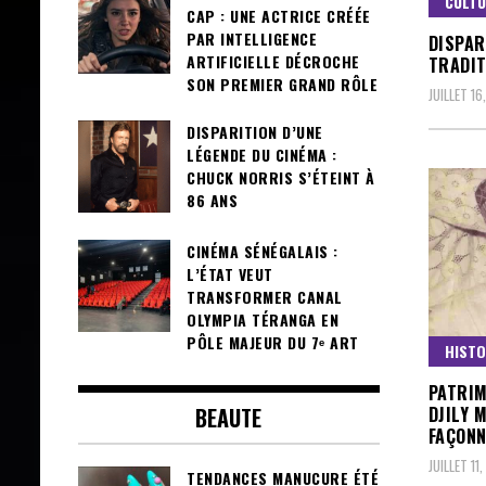
CULT
CAP : UNE ACTRICE CRÉÉE
PAR INTELLIGENCE
DISPAR
ARTIFICIELLE DÉCROCHE
TRADIT
SON PREMIER GRAND RÔLE
JUILLET 16
DISPARITION D’UNE
LÉGENDE DU CINÉMA :
CHUCK NORRIS S’ÉTEINT À
86 ANS
CINÉMA SÉNÉGALAIS :
L’ÉTAT VEUT
TRANSFORMER CANAL
OLYMPIA TÉRANGA EN
PÔLE MAJEUR DU 7ᵉ ART
HISTO
PATRIM
BEAUTE
DJILY 
FAÇONN
JUILLET 11
TENDANCES MANUCURE ÉTÉ