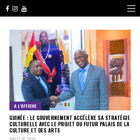
Skip
to
content
Le Choix de la Diversité
sunuculture
A L’AFFICHE
GUINÉE : LE GOUVERNEMENT ACCÉLÈRE SA STRATÉGIE
CULTURELLE AVEC LE PROJET DU FUTUR PALAIS DE LA
CULTURE ET DES ARTS
JUILLET 14, 2026