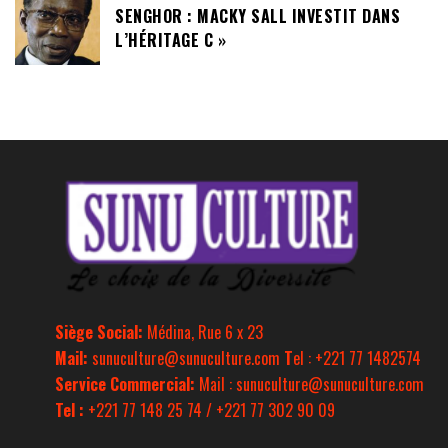
SENGHOR : MACKY SALL INVESTIT DANS
L’HÉRITAGE C »
Siège Social:
Médina, Rue 6 x 23
Mail:
sunuculture@sunuculture.com
T
el : +221 77 1482574
Service Commercial:
Mail : sunuculture@sunuculture.com
Tel :
+221 77 148 25 74 / +221 77 302 90 09