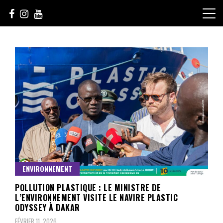
Skip
to
content
Le Choix de la Diversité
sunuculture
ENVIRONNEMENT
POLLUTION PLASTIQUE : LE MINISTRE DE
L’ENVIRONNEMENT VISITE LE NAVIRE PLASTIC
ODYSSEY À DAKAR
FÉVRIER 11, 2026