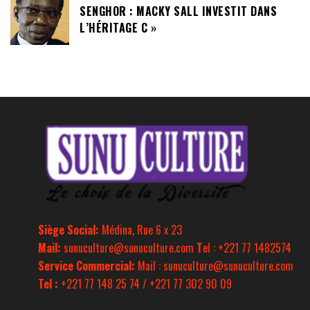
SENGHOR : MACKY SALL INVESTIT DANS
L’HÉRITAGE C »
Siège Social:
Médina, Rue 6 x 23
Mail:
sunuculture@sunuculture.com
T
el : +221 77 1482574
Service Commercial:
Mail : sunuculture@sunuculture.com
Tel :
+221 77 148 25 74 / +221 77 302 90 09