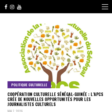
Skip
to
content
Le Choix de la Diversité
sunuculture
POLITIQUE CULTURELLE
COOPÉRATION CULTURELLE SÉNÉGAL-GUINÉE : L’APCS
CRÉE DE NOUVELLES OPPORTUNITÉS POUR LES
JOURNALISTES CULTURELS
MAI 7, 2026