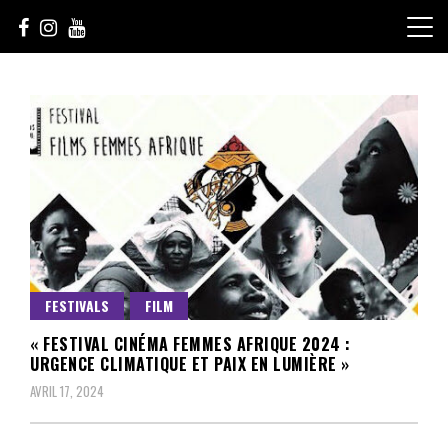
Skip
to
content
Le Choix de la Diversité
sunuculture
FESTIVALS
FILM
« FESTIVAL CINÉMA FEMMES AFRIQUE 2024 :
URGENCE CLIMATIQUE ET PAIX EN LUMIÈRE »
AVRIL 17, 2024