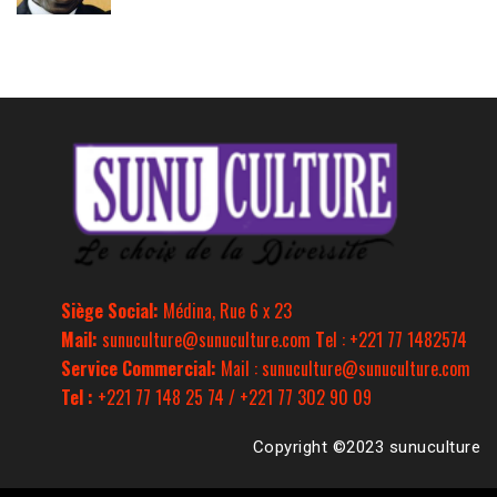
Siège Social:
Médina, Rue 6 x 23
Mail:
sunuculture@sunuculture.com
T
el : +221 77 1482574
Service Commercial:
Mail : sunuculture@sunuculture.com
Tel :
+221 77 148 25 74 / +221 77 302 90 09
Copyright ©2023 sunuculture