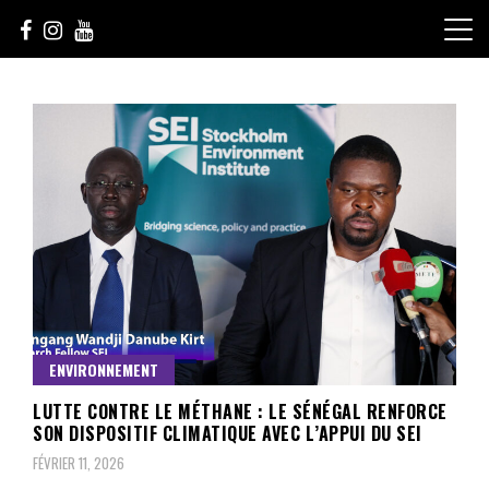
Skip
to
content
Le Choix de la Diversité
sunuculture
ENVIRONNEMENT
LUTTE CONTRE LE MÉTHANE : LE SÉNÉGAL RENFORCE
SON DISPOSITIF CLIMATIQUE AVEC L’APPUI DU SEI
FÉVRIER 11, 2026