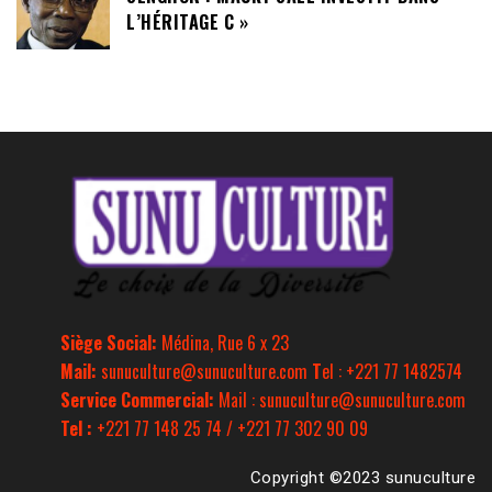
L’HÉRITAGE C »
Siège Social:
Médina, Rue 6 x 23
Mail:
sunuculture@sunuculture.com
T
el : +221 77 1482574
Service Commercial:
Mail : sunuculture@sunuculture.com
Tel :
+221 77 148 25 74 / +221 77 302 90 09
Copyright ©2023 sunuculture