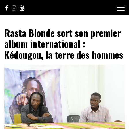
Skip
to
content
Le Choix de la Diversité
sunuculture
Rasta Blonde sort son premier
album international :
Kédougou, la terre des hommes