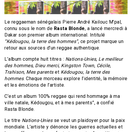
Le reggaeman sénégalais Pierre André Kailouc M’pal,
connu sous le nom de
Rasta Blonde
, a lancé mercredi à
Dakar son premier album international. Intitulé
“Kédougou, la terre des hommes”
, ce projet marque un
retour aux sources d’un reggae authentique.
L’album compte huit titres :
Nations-Unies
,
Le meilleur
des hommes
,
Dieu merci
,
Kingston Town
,
Cécile
,
Trahison
,
Mes parents
et
Kédougou, la terre des
hommes
. Chaque morceau explore l’identité, la mémoire
et les émotions de l’artiste.
C’est un album 100% reggae qui rend hommage à ma
ville natale, Kédougou, et à mes parents”, a confié
Rasta Blonde.
Le titre
Nations-Unies
se veut un plaidoyer pour la paix
mondiale. L’artiste y dénonce les guerres actuelles et