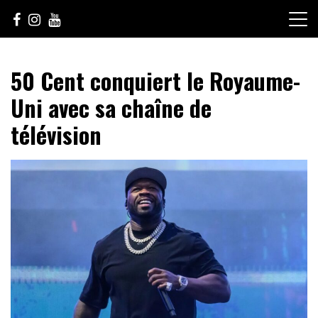
Skip
to
content
Le Choix de la Diversité
sunuculture
50 Cent conquiert le Royaume-
Uni avec sa chaîne de
télévision