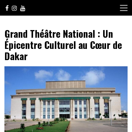
Skip
to
content
Le Choix de la Diversité
sunuculture
Grand Théâtre National : Un
Épicentre Culturel au Cœur de
Dakar