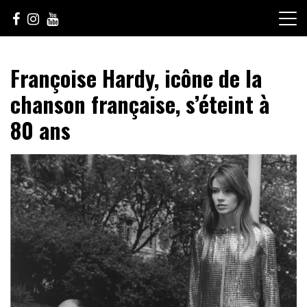
Skip
to
content
Le Choix de la Diversité
sunuculture
Françoise Hardy, icône de la
chanson française, s’éteint à
80 ans