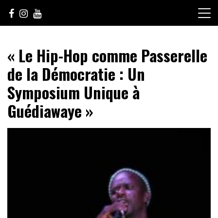
Skip
to
content
Le Choix de la Diversité
sunuculture
« Le Hip-Hop comme Passerelle
de la Démocratie : Un
Symposium Unique à
Guédiawaye »