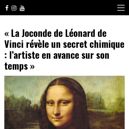
Skip
to
content
Le Choix de la Diversité
sunuculture
« La Joconde de Léonard de
Vinci révèle un secret chimique
: l’artiste en avance sur son
temps »