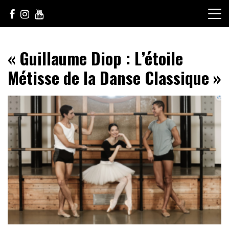
Skip
to
content
Le Choix de la Diversité
sunuculture
« Guillaume Diop : L’étoile
Métisse de la Danse Classique »