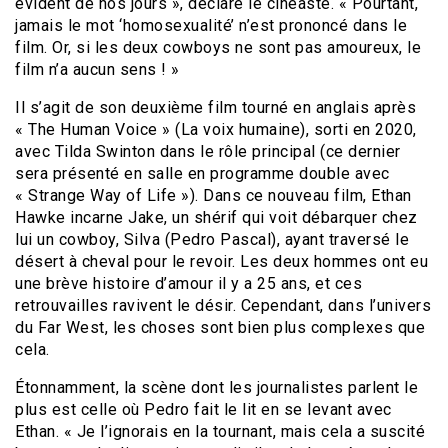
évident de nos jours », déclare le cinéaste. « Pourtant,
jamais le mot ‘homosexualité’ n’est prononcé dans le
film. Or, si les deux cowboys ne sont pas amoureux, le
film n’a aucun sens ! »
Il s’agit de son deuxième film tourné en anglais après
« The Human Voice » (La voix humaine), sorti en 2020,
avec Tilda Swinton dans le rôle principal (ce dernier
sera présenté en salle en programme double avec
« Strange Way of Life »). Dans ce nouveau film, Ethan
Hawke incarne Jake, un shérif qui voit débarquer chez
lui un cowboy, Silva (Pedro Pascal), ayant traversé le
désert à cheval pour le revoir. Les deux hommes ont eu
une brève histoire d’amour il y a 25 ans, et ces
retrouvailles ravivent le désir. Cependant, dans l’univers
du Far West, les choses sont bien plus complexes que
cela.
Étonnamment, la scène dont les journalistes parlent le
plus est celle où Pedro fait le lit en se levant avec
Ethan. « Je l’ignorais en la tournant, mais cela a suscité