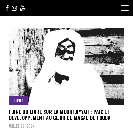
Skip
to
content
Le Choix de la Diversité
sunuculture
LIVRE
FOIRE DU LIVRE SUR LA MOURIDIYYAH : PAIX ET
DÉVELOPPEMENT AU CŒUR DU MAGAL DE TOUBA
JUILLET 22, 2024