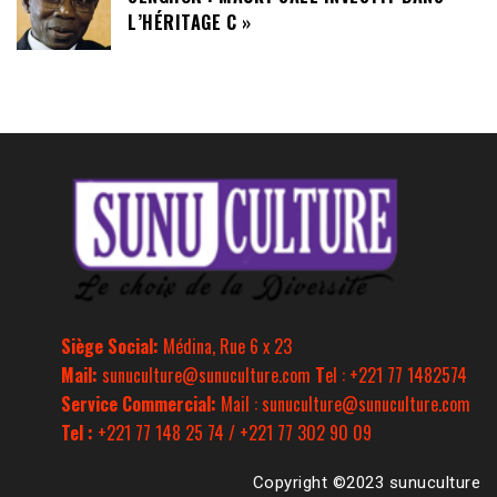
L’HÉRITAGE C »
Siège Social:
Médina, Rue 6 x 23
Mail:
sunuculture@sunuculture.com
T
el : +221 77 1482574
Service Commercial:
Mail : sunuculture@sunuculture.com
Tel :
+221 77 148 25 74 / +221 77 302 90 09
Copyright ©2023 sunuculture