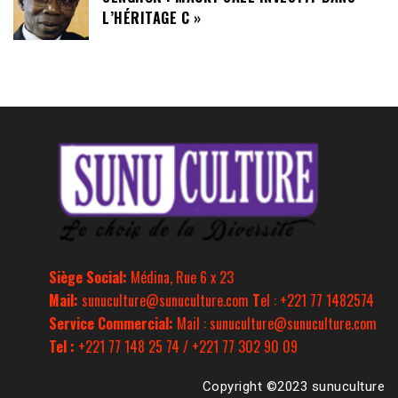
L’HÉRITAGE C »
Siège Social:
Médina, Rue 6 x 23
Mail:
sunuculture@sunuculture.com
T
el : +221 77 1482574
Service Commercial:
Mail : sunuculture@sunuculture.com
Tel :
+221 77 148 25 74 / +221 77 302 90 09
Copyright ©2023 sunuculture