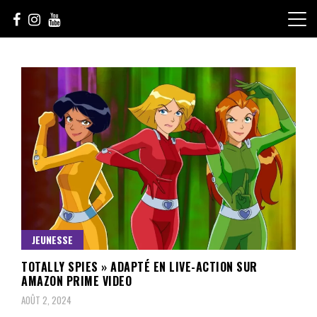
Skip
to
content
Le Choix de la Diversité
sunuculture
JEUNESSE
TOTALLY SPIES » ADAPTÉ EN LIVE-ACTION SUR
AMAZON PRIME VIDEO
AOÛT 2, 2024