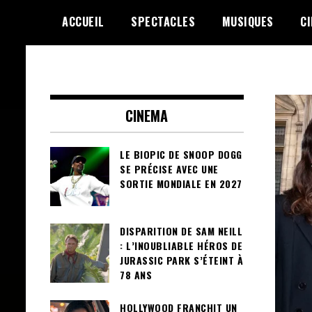
Skip
ACCUEIL
SPECTACLES
MUSIQUES
C
to
content
Le Choix de la Diversité
sunuculture
CINEMA
LE BIOPIC DE SNOOP DOGG
SE PRÉCISE AVEC UNE
SORTIE MONDIALE EN 2027
DISPARITION DE SAM NEILL
: L’INOUBLIABLE HÉROS DE
JURASSIC PARK S’ÉTEINT À
78 ANS
HOLLYWOOD FRANCHIT UN