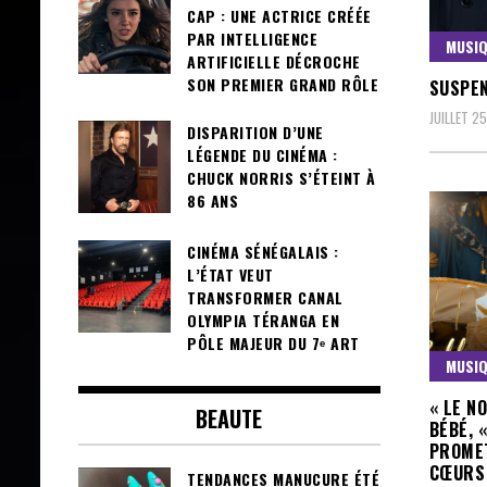
CAP : UNE ACTRICE CRÉÉE
PAR INTELLIGENCE
MUSI
ARTIFICIELLE DÉCROCHE
SON PREMIER GRAND RÔLE
SUSPEN
JUILLET 2
DISPARITION D’UNE
LÉGENDE DU CINÉMA :
CHUCK NORRIS S’ÉTEINT À
86 ANS
CINÉMA SÉNÉGALAIS :
L’ÉTAT VEUT
TRANSFORMER CANAL
OLYMPIA TÉRANGA EN
PÔLE MAJEUR DU 7ᵉ ART
MUSI
« LE N
BEAUTE
BÉBÉ, 
PROMET
CŒURS
TENDANCES MANUCURE ÉTÉ