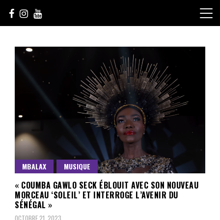
Skip
to
content
Le Choix de la Diversité
sunuculture
MBALAX
MUSIQUE
« COUMBA GAWLO SECK ÉBLOUIT AVEC SON NOUVEAU
MORCEAU ‘SOLEIL’ ET INTERROGE L’AVENIR DU
SÉNÉGAL »
OCTOBRE 21, 2023