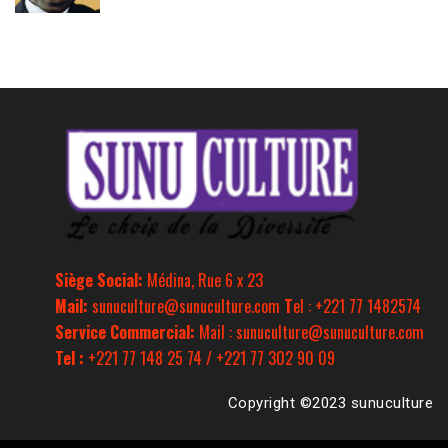
Siège Social:
Médina, Rue 6 x 23
Mail:
sunuculture@sunuculture.com
T
el : +221 77 1482574
Service Commercial:
Mail : sunuculture@sunuculture.com
Tel :
+221 77 148 25 74 / +221 77 302 90 09
Copyright ©2023 sunuculture