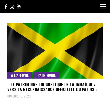
Skip
to
content
Le Choix de la Diversité
sunuculture
A L’AFFICHE
PATRIMOINE
« LE PATRIMOINE LINGUISTIQUE DE LA JAMAÏQUE :
VERS LA RECONNAISSANCE OFFICIELLE DU PATOIS »
OCTOBRE 16, 2023