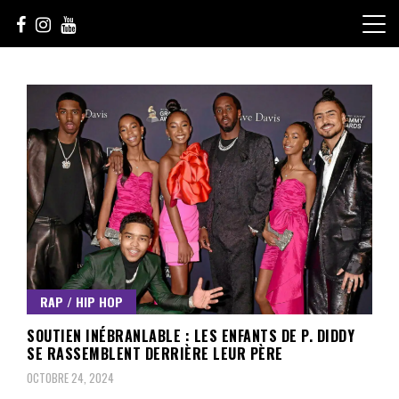
Skip
to
content
Le Choix de la Diversité
sunuculture
RAP / HIP HOP
SOUTIEN INÉBRANLABLE : LES ENFANTS DE P. DIDDY
SE RASSEMBLENT DERRIÈRE LEUR PÈRE
OCTOBRE 24, 2024