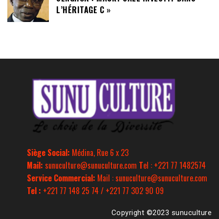
L’HÉRITAGE C »
Siège Social:
Médina, Rue 6 x 23
Mail:
sunuculture@sunuculture.com
T
el : +221 77 1482574
Service Commercial:
Mail : sunuculture@sunuculture.com
Tel :
+221 77 148 25 74 / +221 77 302 90 09
Copyright ©2023 sunuculture