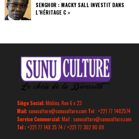
SENGHOR : MACKY SALL INVESTIT DANS
L’HÉRITAGE C »
Siège Social:
Médina, Rue 6 x 23
Mail:
sunuculture@sunuculture.com
T
el : +221 77 1482574
Service Commercial:
Mail : sunuculture@sunuculture.com
Tel :
+221 77 148 25 74 / +221 77 302 90 09