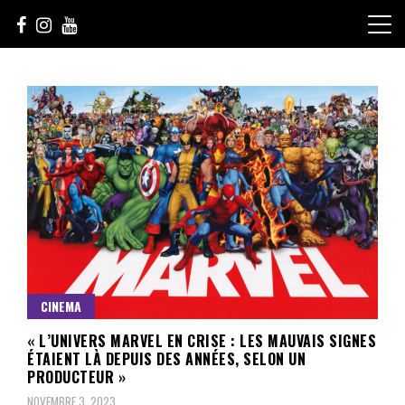
Skip
to
content
Le Choix de la Diversité
sunuculture
CINEMA
« L’UNIVERS MARVEL EN CRISE : LES MAUVAIS SIGNES
ÉTAIENT LÀ DEPUIS DES ANNÉES, SELON UN
PRODUCTEUR »
NOVEMBRE 3, 2023