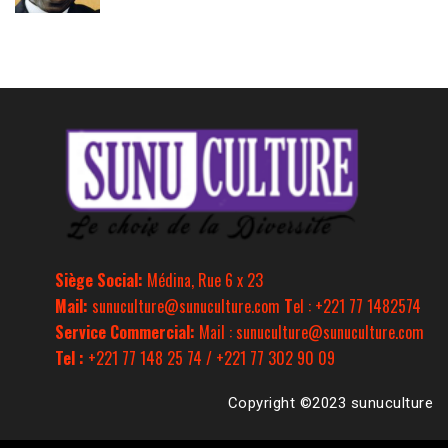
Siège Social:
Médina, Rue 6 x 23
Mail:
sunuculture@sunuculture.com
T
el : +221 77 1482574
Service Commercial:
Mail : sunuculture@sunuculture.com
Tel :
+221 77 148 25 74 / +221 77 302 90 09
Copyright ©2023 sunuculture