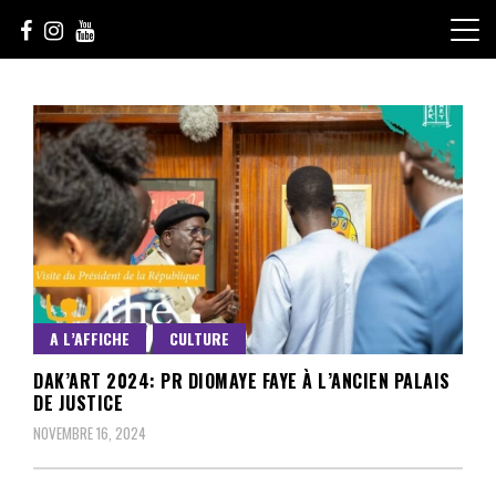
Skip
to
content
Le Choix de la Diversité
sunuculture
A L’AFFICHE
CULTURE
DAK’ART 2024: PR DIOMAYE FAYE À L’ANCIEN PALAIS
DE JUSTICE
NOVEMBRE 16, 2024