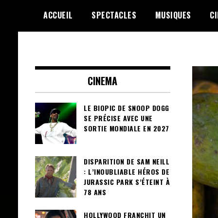
Skip
ACCUEIL
SPECTACLES
MUSIQUES
C
to
content
Le Choix de la Diversité
sunuculture
CINEMA
LE BIOPIC DE SNOOP DOGG
SE PRÉCISE AVEC UNE
SORTIE MONDIALE EN 2027
DISPARITION DE SAM NEILL
: L’INOUBLIABLE HÉROS DE
JURASSIC PARK S’ÉTEINT À
78 ANS
HOLLYWOOD FRANCHIT UN