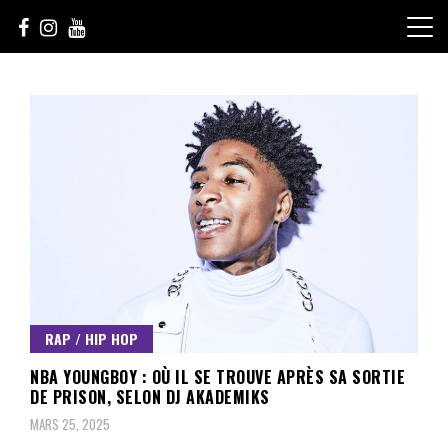
Skip
to
content
Le Choix de la Diversité
sunuculture
RAP / HIP HOP
NBA YOUNGBOY : OÙ IL SE TROUVE APRÈS SA SORTIE
DE PRISON, SELON DJ AKADEMIKS
MARS 25, 2025