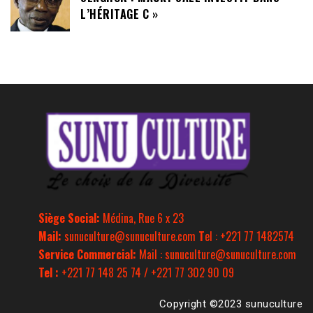
L’HÉRITAGE C »
Siège Social:
Médina, Rue 6 x 23
Mail:
sunuculture@sunuculture.com
T
el : +221 77 1482574
Service Commercial:
Mail : sunuculture@sunuculture.com
Tel :
+221 77 148 25 74 / +221 77 302 90 09
Copyright ©2023 sunuculture