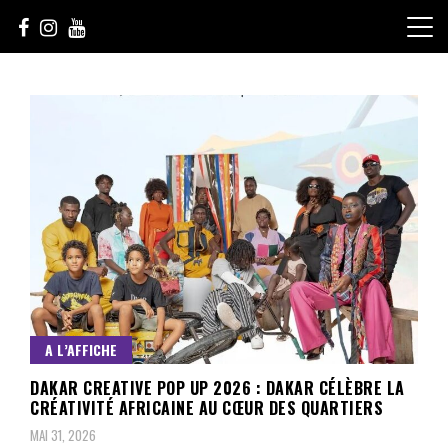
Skip
to
content
Le Choix de la Diversité
sunuculture
A L’AFFICHE
DAKAR CREATIVE POP UP 2026 : DAKAR CÉLÈBRE LA
CRÉATIVITÉ AFRICAINE AU CŒUR DES QUARTIERS
MAI 31, 2026