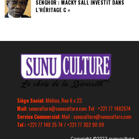
SENGHOR : MACKY SALL INVESTIT DANS
L’HÉRITAGE C »
Siège Social:
Médina, Rue 6 x 23
Mail:
sunuculture@sunuculture.com
T
el : +221 77 1482574
Service Commercial:
Mail : sunuculture@sunuculture.com
Tel :
+221 77 148 25 74 / +221 77 302 90 09
Copyright ©2023 sunuculture